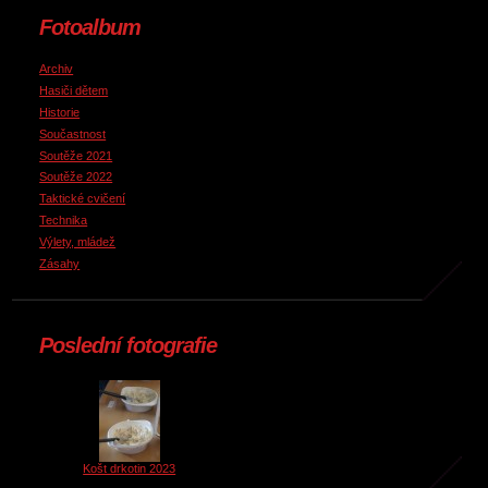
Fotoalbum
Archiv
Hasiči dětem
Historie
Součastnost
Soutěže 2021
Soutěže 2022
Taktické cvičení
Technika
Výlety, mládež
Zásahy
Poslední fotografie
Košt drkotin 2023