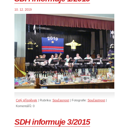
10. 12. 2019
Celý příspěvek
|
Rubrika:
Současnost
|
Fotografie:
Součastnost
|
Komentářů:
0
SDH informuje 3/2015