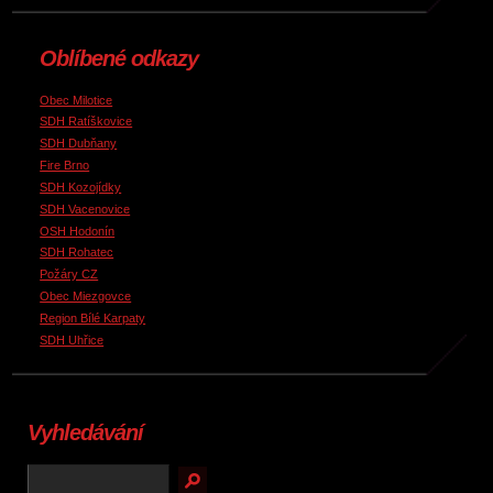
Oblíbené odkazy
Obec Milotice
SDH Ratíškovice
SDH Dubňany
Fire Brno
SDH Kozojídky
SDH Vacenovice
OSH Hodonín
SDH Rohatec
Požáry CZ
Obec Miezgovce
Region Bílé Karpaty
SDH Uhřice
Vyhledávání