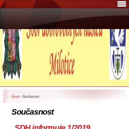
Úvod
»
Současnost
Současnost
SDH informuje 1/2019