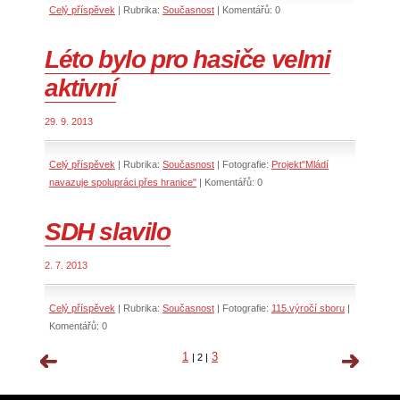
Celý příspěvek
|
Rubrika:
Současnost
|
Komentářů:
0
Léto bylo pro hasiče velmi
aktivní
29. 9. 2013
Celý příspěvek
|
Rubrika:
Současnost
|
Fotografie:
Projekt"Mládí
navazuje spolupráci přes hranice"
|
Komentářů:
0
SDH slavilo
2. 7. 2013
Celý příspěvek
|
Rubrika:
Současnost
|
Fotografie:
115.výročí sboru
|
Komentářů:
0
1
3
|
2
|