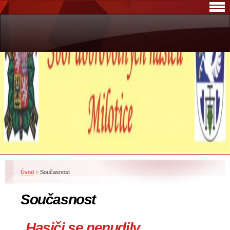
Úvod
»
Současnost
Současnost
Hasiči se nenudily