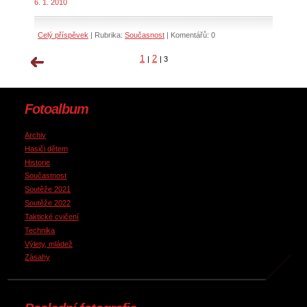
6. 1. 2010
Celý příspěvek
|
Rubrika:
Současnost
|
Komentářů:
0
1
2
|
|
3
Fotoalbum
Archiv
Hasiči dětem
Historie
Součastnost
Soutěže 2021
Soutěže 2022
Taktické cvičení
Technika
Výlety, mládež
Zásahy