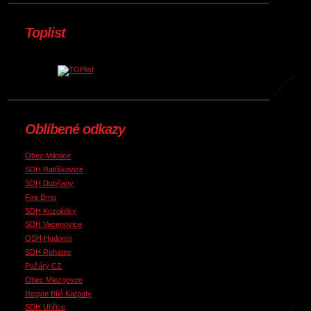
Toplist
Oblíbené odkazy
Obec Milotice
SDH Ratíškovice
SDH Dubňany
Fire Brno
SDH Kozojídky
SDH Vacenovice
OSH Hodonín
SDH Rohatec
Požáry CZ
Obec Miezgovce
Region Bílé Karpaty
SDH Uhřice