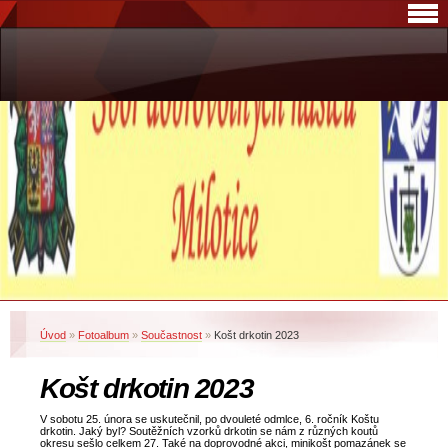
Úvod
»
Fotoalbum
»
Součastnost
»
Košt drkotin 2023
Košt drkotin 2023
V sobotu 25. února se uskutečnil, po dvouleté odmlce, 6. ročník Koštu
drkotin. Jaký byl? Soutěžních vzorků drkotin se nám z různých koutů
okresu sešlo celkem 27. Také na doprovodné akci, minikošt pomazánek se