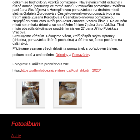
celkem se hodnotilo 25 vzorků pomazánek. Návštěvníci mohli ochutnat i
různé domácí pochutiny ve formě salátů. V minikoštu pomazánek zvítězila
pani Jana Slezáčková s Hermelínovou pomazánkou, na druhém místě
slečna Gabriela Žurovcová s Česnekovo-mrkvovou pomazánkou a na
třetím místě Zuzana Kordulová s Česnekovo-nivovou pomazánkou.
Nejlepší drkotinu letos uvařil pan Josef Žurovec, vzorek číslo 1. Na druhém
místě se umístila drkotina se soutěžním číslem 7 pána Jana Vařáka. Třetí
místo obsadila drkotina se soutěžním číslem 27 pana Jiřího Poláška z
Vracova.
Gratulujeme vítězům. Děkujeme Všem, kteří přispěli svými výrobky
(drkotina, pomazánka, likér či pochutina) a těšíme se, že se potkáme na
další akci.
Přidáváme seznam všech drkotin a pomazánek s pořadovým číslem,
počtem bodů a umístněním.
Drkotiny
a
Pomazánky
Fotografie si můžete prohlédnout zde
https:
https://sdhmilotice.rajce.idnes.cz/Kost_drkotin_2023/
Fotoalbum
Archiv