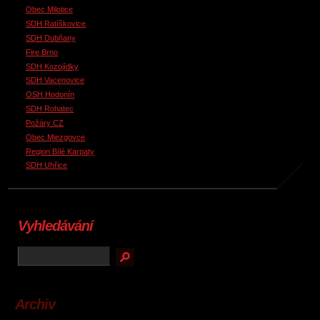
Obec Milotice
SDH Ratíškovice
SDH Dubňany
Fire Brno
SDH Kozojídky
SDH Vacenovice
OSH Hodonín
SDH Rohatec
Požáry CZ
Obec Miezgovce
Region Bílé Karpaty
SDH Uhřice
Vyhledávání
Archiv