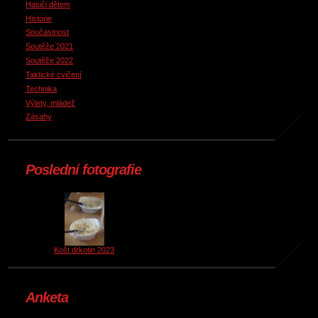
Hasiči dětem
Historie
Součastnost
Soutěže 2021
Soutěže 2022
Taktické cvičení
Technika
Výlety, mládež
Zásahy
Poslední fotografie
Košt drkotin 2023
Anketa