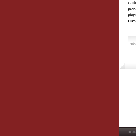
Chtě
podpo
přeje
Erika
Náhl
© 20