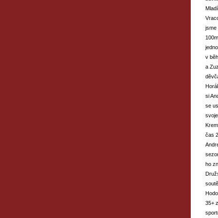
Mladí
Vraco
jsme 
100m 
jedno
v běh
a Zuz
děvča
Horá
si An
se us
svoje
Krem
čas 2
Andre
sezon
ho zn
Družs
soutě
Hodon
35+ z
spor