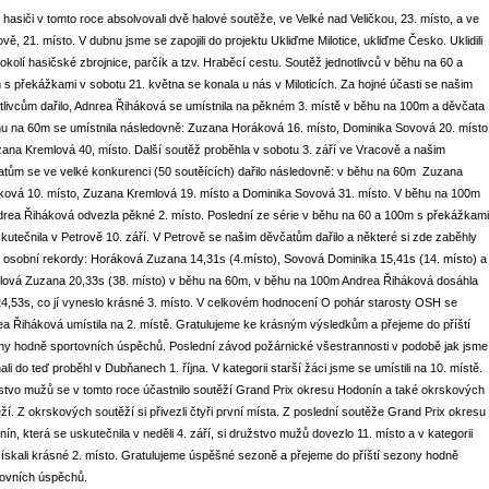
 hasiči v tomto roce absolvovali dvě halové soutěže, ve Velké nad Veličkou, 23. místo, a ve
vě, 21. místo. V dubnu jsme se zapojili do projektu Ukliďme Milotice, ukliďme Česko. Uklidili
okolí hasičské zbrojnice, parčík a tzv. Hraběcí cestu. Soutěž jednotlivců v běhu na 60 a
s překážkami v sobotu 21. května se konala u nás v Miloticích. Za hojné účasti se našim
tlivcům dařilo, Adnrea Řiháková se umístnila na pěkném 3. místě v běhu na 100m a děvčata
u na 60m se umístnila následovně: Zuzana Horáková 16. místo, Dominika Sovová 20. místo
ana Kremlová 40, místo. Další soutěž proběhla v sobotu 3. září ve Vracově a našim
tům se ve velké konkurenci (50 soutěících) dařilo následovně: v běhu na 60m Zuzana
ková 10. místo, Zuzana Kremlová 19. místo a Dominika Sovová 31. místo. V běhu na 100m
drea Řiháková odvezla pěkné 2. místo. Poslední ze série v běhu na 60 a 100m s překážkami
kutečnila v Petrově 10. září. V Petrově se našim děvčatům dařilo a některé si zde zaběhly
 osobní rekordy: Horáková Zuzana 14,31s (4.místo), Sovová Dominika 15,41s (14. místo) a
lová Zuzana 20,33s (38. místo) v běhu na 60m, v běhu na 100m Andrea Řiháková dosáhla
4,53s, co jí vyneslo krásné 3. místo. V celkovém hodnocení O pohár starosty OSH se
a Řiháková umístila na 2. místě. Gratulujeme ke krásným výsledkům a přejeme do příští
y hodně sportovních úspěchů. Poslední závod požárnické všestrannosti v podobě jak jsme
ali do teď proběhl v Dubňanech 1. října. V kategorii starší žáci jsme se umístili na 10. místě.
tvo mužů se v tomto roce účastnilo soutěží Grand Prix okresu Hodonín a také okrskových
ží. Z okrskových soutěží si přivezli čtyři první místa. Z poslední soutěže Grand Prix okresu
ín, která se uskutečnila v neděli 4. září, si družstvo mužů dovezlo 11. místo a v kategorii
ískali krásné 2. místo. Gratulujeme úspěšné sezoně a přejeme do příští sezony hodně
tovních úspěchů.