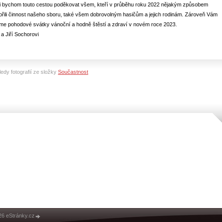
li bychom touto cestou poděkovat všem, kteří v průběhu roku 2022 nějakým způsobem
řili činnost našeho sboru, také všem dobrovolným hasičům a jejich rodinám. Zároveň Vám
me pohodové svátky vánoční a hodně štěstí a zdraví v novém roce 2023.
 a Jiří Sochorovi
edy fotografií ze složky
Součastnost
26 eStránky.cz