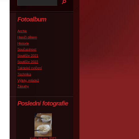
Fotoalbum
Archiv
Hasiči dětem
Historie
Součastnost
Soutěže 2021
Soutěže 2022
Taktické cvičení
Technika
Výlety, mládež
Zásahy
Poslední fotografie
Košt drkotin 2023