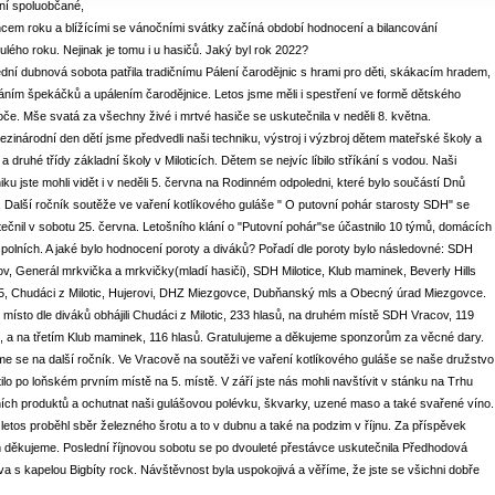
ní spoluobčané,
cem roku a blížícími se vánočními svátky začíná období hodnocení a bilancování
ulého roku. Nejinak je tomu i u hasičů. Jaký byl rok 2022?
dní dubnová sobota patřila tradičnímu Pálení čarodějnic s hrami pro děti, skákacím hradem,
ním špekáčků a upálením čarodějnice. Letos jsme měli i spestření ve formě dětského
oče. Mše svatá za všechny živé i mrtvé hasiče se uskutečnila v neděli 8. května.
zinárodní den dětí jsme předvedli naši techniku, výstroj i výzbroj dětem mateřské školy a
 a druhé třídy základní školy v Miloticích. Dětem se nejvíc líbilo stříkání s vodou. Naši
iku jste mohli vidět i v neděli 5. června na Rodinném odpoledni, které bylo součástí Dnů
 Další ročník soutěže ve vaření kotlíkového guláše " O putovní pohár starosty SDH" se
ečnil v sobotu 25. června. Letošního klání o "Putovní pohár"se účastnilo 10 týmů, domácích
spolních. A jaké bylo hodnocení poroty a diváků? Pořadí dle poroty bylo následovné: SDH
v, Generál mrkvička a mrkvičky(mladí hasiči), SDH Milotice, Klub maminek, Beverly Hills
5, Chudáci z Milotic, Hujerovi, DHZ Miezgovce, Dubňanský mls a Obecný úrad Miezgovce.
 místo dle diváků obhájili Chudáci z Milotic, 233 hlasů, na druhém místě SDH Vracov, 119
, a na třetím Klub maminek, 116 hlasů. Gratulujeme a děkujeme sponzorům za věcné dary.
e se na další ročník. Ve Vracově na soutěži ve vaření kotlíkového guláše se naše družstvo
ilo po loňském prvním místě na 5. místě. V září jste nás mohli navštívit v stánku na Trhu
ích produktů a ochutnat naši gulášovou polévku, škvarky, uzené maso a také svařené víno.
letos proběhl sběr železného šrotu a to v dubnu a také na podzim v říjnu. Za příspěvek
děkujeme. Poslední říjnovou sobotu se po dvouleté přestávce uskutečnila Předhodová
a s kapelou Bigbíty rock. Návštěvnost byla uspokojivá a věříme, že jste se všichni dobře
.