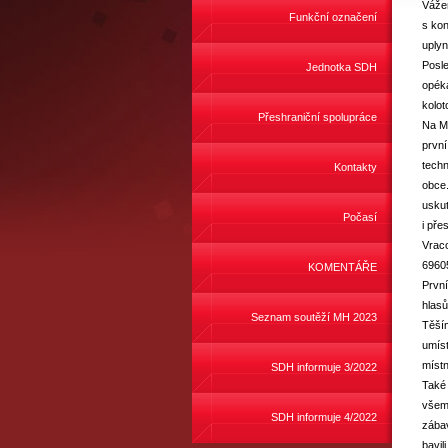
Váže
Funkční označení
s kon
uplyn
Posle
Jednotka SDH
opéká
kolot
Přeshraniční spolupráce
Na Me
první
techn
Kontakty
obce.
uskut
Počasí
i pře
Vraco
6960
KOMENTÁŘE
První
hlasů
Seznam soutěží MH 2023
Těším
umíst
místn
SDH informuje 3/2022
Také 
všem 
SDH informuje 4/2022
zábav
bavili