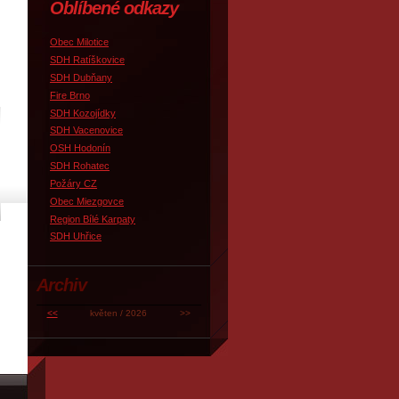
Oblíbené odkazy
Obec Milotice
SDH Ratíškovice
SDH Dubňany
Fire Brno
SDH Kozojídky
SDH Vacenovice
OSH Hodonín
SDH Rohatec
Požáry CZ
Obec Miezgovce
Region Bílé Karpaty
SDH Uhřice
Archiv
<<
květen / 2026
>>