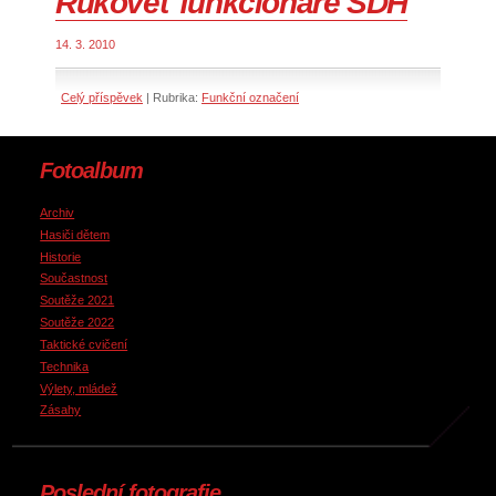
Rukověť funkcionáře SDH
14. 3. 2010
Celý příspěvek
|
Rubrika:
Funkční označení
Fotoalbum
Archiv
Hasiči dětem
Historie
Součastnost
Soutěže 2021
Soutěže 2022
Taktické cvičení
Technika
Výlety, mládež
Zásahy
Poslední fotografie