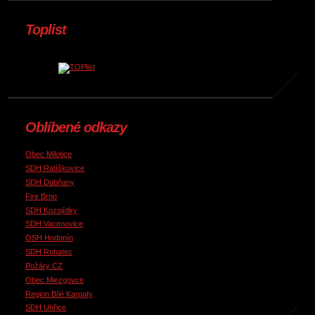
Toplist
Oblíbené odkazy
Obec Milotice
SDH Ratíškovice
SDH Dubňany
Fire Brno
SDH Kozojídky
SDH Vacenovice
OSH Hodonín
SDH Rohatec
Požáry CZ
Obec Miezgovce
Region Bílé Karpaty
SDH Uhřice