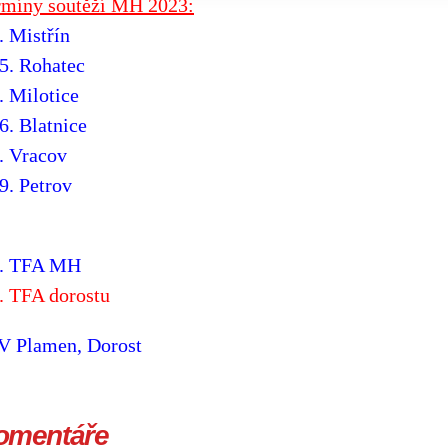
rmíny soutěží MH 2023:
. Mistřín
5. Rohatec
. Milotice
6. Blatnice
. Vracov
9. Petrov
9. TFA MH
. TFA dorostu
V Plamen, Dorost
omentáře