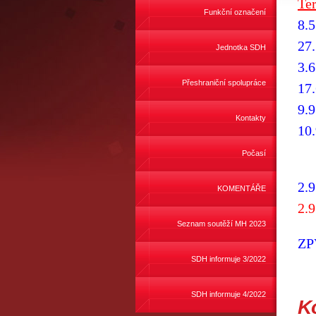
Te
Funkční označení
8.5
27.
Jednotka SDH
3.6
Přeshraniční spolupráce
17.
9.9
Kontakty
10.
Počasí
2.
KOMENTÁŘE
2.9
Seznam soutěží MH 2023
ZP
SDH informuje 3/2022
SDH informuje 4/2022
K