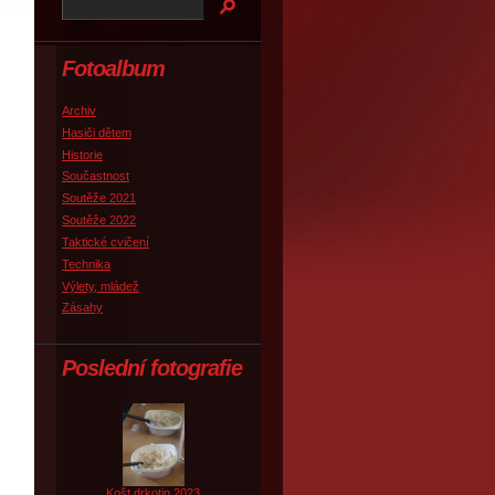
Fotoalbum
Archiv
Hasiči dětem
Historie
Součastnost
Soutěže 2021
Soutěže 2022
Taktické cvičení
Technika
Výlety, mládež
Zásahy
Poslední fotografie
Košt drkotin 2023