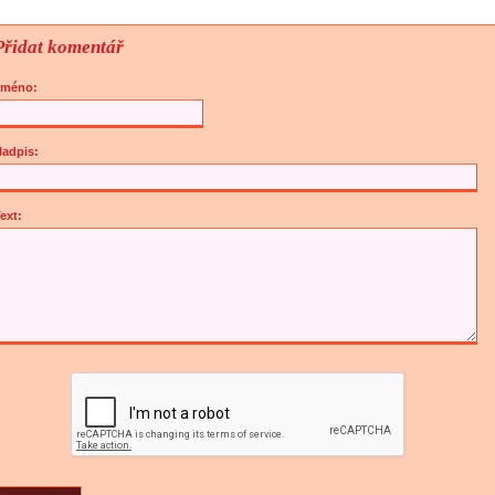
Přidat komentář
Jméno:
adpis:
ext: