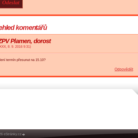
ehled komentářů
ZPV Plamen, dorost
XXX
,
8. 9. 2016
9:31
)
ení termín přesunut na 15.10?
Odpovědět
26 eStránky.cz