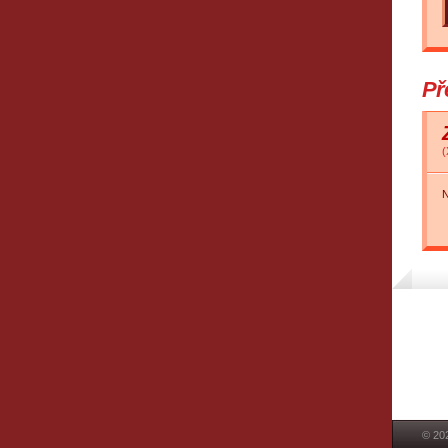
Př
(
N
© 20