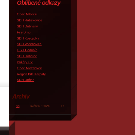
Oblíbené odkazy
Obec Milotice
SDH Ratíškovice
SDH Dubňany
Fire Brno
SDH Kozojídky
SDH Vacenovice
OSH Hodonín
SDH Rohatec
Požáry CZ
Obec Miezgovce
Region Bílé Karpaty
SDH Uhřice
Archiv
<<
květen / 2026
>>