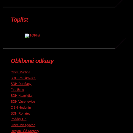
Toplist
Oblíbené odkazy
Obec Milotice
SDH Ratíškovice
SDH Dubňany
Fire Brno
SDH Kozojídky
SDH Vacenovice
OSH Hodonín
SDH Rohatec
Požáry CZ
Obec Miezgovce
Region Bílé Karpaty