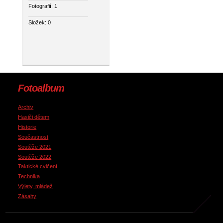
Fotografií:
1
Složek:
0
Fotoalbum
Archiv
Hasiči dětem
Historie
Součastnost
Soutěže 2021
Soutěže 2022
Taktické cvičení
Technika
Výlety, mládež
Zásahy