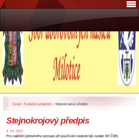
Úvod
»
Funkční označení
»
Stejnokrojový předpis
Stejnokrojový předpis
4. 10. 2012
Pro zajištění jednotného postupu při používání stejnokrojů vydalo SH ČMS