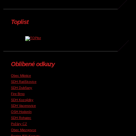
Toplist
Oblíbené odkazy
Obec Milotice
SDH Ratíškovice
SDH Dubňany
Fire Brno
SDH Kozojídky
SDH Vacenovice
OSH Hodonín
SDH Rohatec
Požáry CZ
Obec Miezgovce
Region Bílé Karpaty