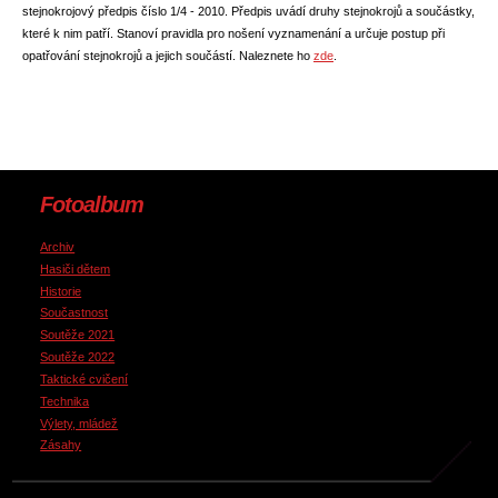
stejnokrojový předpis číslo 1/4 - 2010. Předpis uvádí druhy stejnokrojů a součástky,
které k nim patří. Stanoví pravidla pro nošení vyznamenání a určuje postup při
opatřování stejnokrojů a jejich součástí. Naleznete ho
zde
.
Fotoalbum
Archiv
Hasiči dětem
Historie
Součastnost
Soutěže 2021
Soutěže 2022
Taktické cvičení
Technika
Výlety, mládež
Zásahy