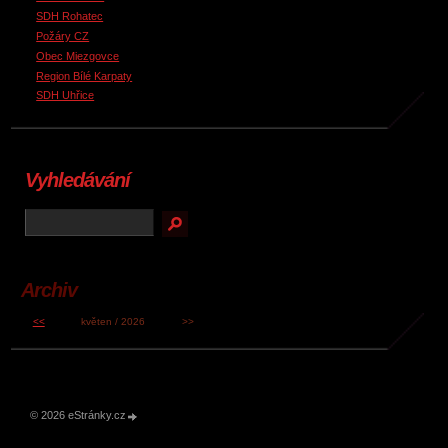
SDH Rohatec
Požáry CZ
Obec Miezgovce
Region Bílé Karpaty
SDH Uhřice
Vyhledávání
Archiv
<<
květen / 2026
>>
© 2026 eStránky.cz