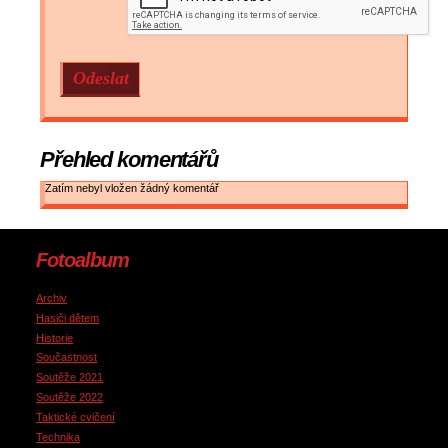
Přehled komentářů
Zatím nebyl vložen žádný komentář
Fotoalbum
Archiv
Hasiči dětem
Historie
Součastnost
Soutěže 2021
Soutěže 2022
Taktické cvičení
Technika