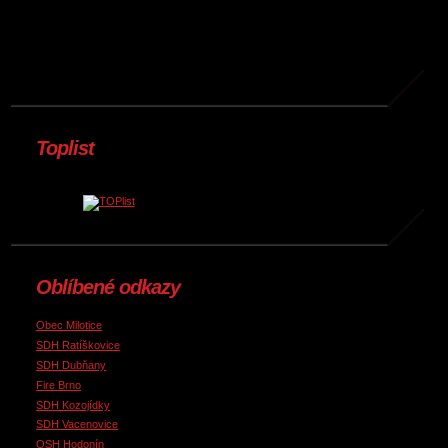
Toplist
Oblíbené odkazy
Obec Milotice
SDH Ratíškovice
SDH Dubňany
Fire Brno
SDH Kozojídky
SDH Vacenovice
OSH Hodonín