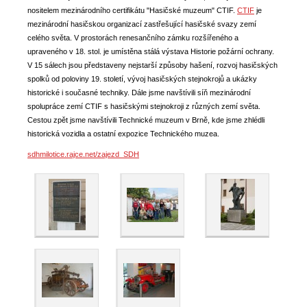
nositelem mezinárodního certifikátu "Hasičské muzeum" CTIF.
CTIF
je
mezinárodní hasičskou organizací zastřešující hasičské svazy zemí
celého světa. V prostorách renesančního zámku rozšířeného a
upraveného v 18. stol. je umístěna stálá výstava Historie požární ochrany.
V 15 sálech jsou představeny nejstarší způsoby hašení, rozvoj hasičských
spolků od poloviny 19. století, vývoj hasičských stejnokrojů a ukázky
historické i současné techniky. Dále jsme navštívili síň mezinárodní
spolupráce zemí CTIF s hasičskými stejnokroji z různých zemí světa.
Cestou zpět jsme navštívili Technické muzeum v Brně, kde jsme zhlédli
historická vozidla a ostatní expozice Technického muzea.
sdhmilotice.rajce.net/zajezd_SDH