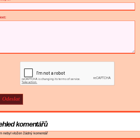
ext:
ehled komentářů
ím nebyl vložen žádný komentář