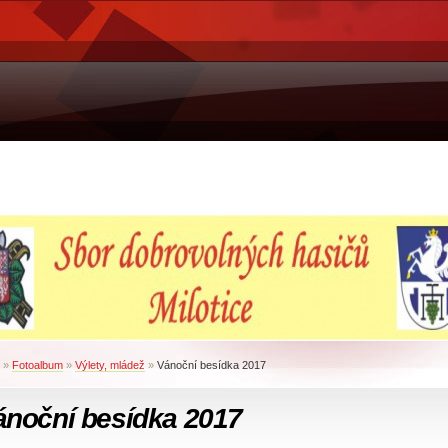
»
Fotoalbum
»
Výlety, mládež
»
Vánoční besídka 2017
ánoční besídka 2017