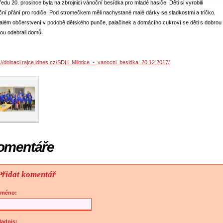
ředu 20. prosince byla na zbrojnici vánoční besídka pro mladé hasiče. Děti si vyrobili
ní přání pro rodiče. Pod stromečkem měli nachystané malé dárky se sladkostmi a tričko.
lém občerstvení v podobě dětského punče, palačinek a domácího cukroví se děti s dobrou
ou odebrali domů.
://dolnaci.rajce.idnes.cz/SDH_Milotice_-_vanocni_besidka_20.12.2017/
omentáře
Přidat komentář
Jméno:
adpis: