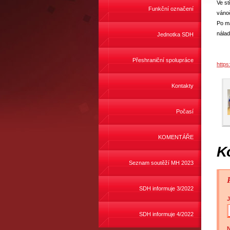
Ve st
Funkční označení
vánoč
Po ma
nálad
Jednotka SDH
Přeshraniční spolupráce
https
Kontakty
Počasí
KOMENTÁŘE
K
Seznam soutěží MH 2023
SDH informuje 3/2022
SDH informuje 4/2022
N