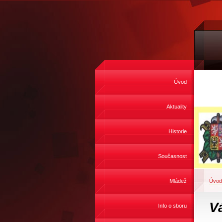
Úvod
Aktuality
Historie
Současnost
Mládež
Úvod
V
Info o sboru