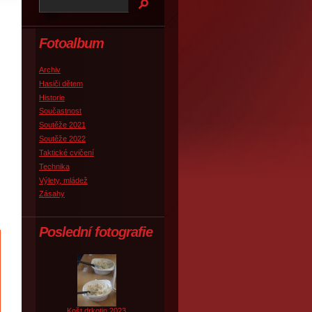
Fotoalbum
Archiv
Hasiči dětem
Historie
Součastnost
Soutěže 2021
Soutěže 2022
Taktické cvičení
Technika
Výlety, mládež
Zásahy
Poslední fotografie
Košt drkotin 2023