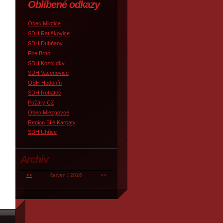
Oblíbené odkazy
Obec Milotice
SDH Ratíškovice
SDH Dubňany
Fire Brno
SDH Kozojídky
SDH Vacenovice
OSH Hodonín
SDH Rohatec
Požáry CZ
Obec Miezgovce
Region Bílé Karpaty
SDH Uhřice
Archiv
<<
červen / 2026
>>