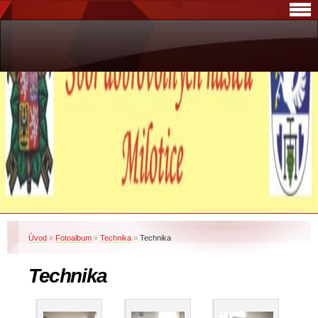
Úvod
»
Fotoalbum
»
Technika
»
Technika
Technika