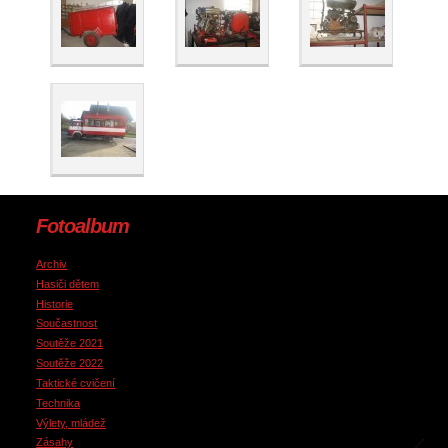
Fotoalbum
Archiv
Hasiči dětem
Historie
Součastnost
Soutěže 2021
Soutěže 2022
Taktické cvičení
Technika
Výlety, mládež
Zásahy