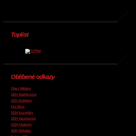
Toplist
Oblíbené odkazy
Obec Milotice
SDH Ratíškovice
SDH Dubňany
Fire Brno
SDH Kozojídky
SDH Vacenovice
OSH Hodonín
SDH Rohatec