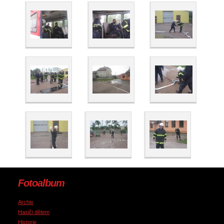
Fotoalbum
Archiv
Hasiči dětem
Historie