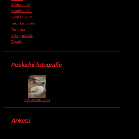
Součastnost
Soutěže 2021
Soutěže 2022
Taktické cvičení
Technika
Výlety, mládež
Zásahy
Poslední fotografie
Košt drkotin 2023
Anketa