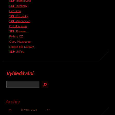
SDH Ratíškovice
SDH Dubňany
Fire Brno
SDH Kozojídky
SDH Vacenovice
OSH Hodonín
SDH Rohatec
Požáry CZ
Obec Miezgovce
Region Bílé Karpaty
SDH Uhřice
Vyhledávání
Archiv
<<
červen / 2026
>>