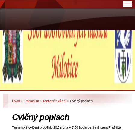
Úvod
»
Fotoalbum
»
Taktické cvičení
»
Cvičný poplach
Cvičný poplach
Tématické cvičení proběhlo 20.června v 7.30 hodin ve firmě pana Pražáka.