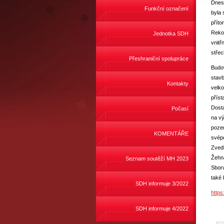
Dnes 
Funkční označení
byla 
příto
Rekon
Jednotka SDH
vnitř
stře
Přeshraniční spolupráce
Budov
stavb
Kontakty
velko
příst
Dosta
Počasí
na vý
poze
KOMENTÁŘE
svépo
Zvedl
Žehná
Seznam soutěží MH 2023
Sboru
také 
SDH informuje 3/2022
https
SDH informuje 4/2022