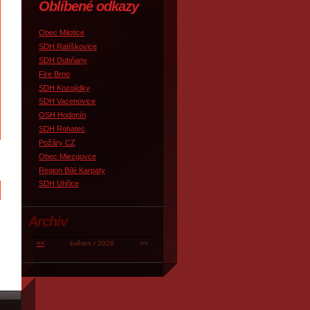
Oblíbené odkazy
Obec Milotice
SDH Ratíškovice
SDH Dubňany
Fire Brno
SDH Kozojídky
SDH Vacenovice
OSH Hodonín
SDH Rohatec
Požáry CZ
Obec Miezgovce
Region Bílé Karpaty
SDH Uhřice
Archiv
<<
květen / 2026
>>