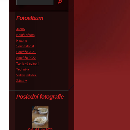
Fotoalbum
Archiv
Hasiči dětem
Historie
Součastnost
Soutěže 2021
Soutěže 2022
Taktické cvičení
Technika
Výlety, mládež
Zásahy
Poslední fotografie
Košt drkotin 2023