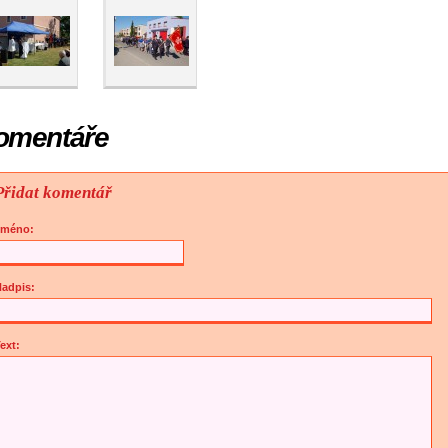
omentáře
Přidat komentář
Jméno:
adpis:
ext: