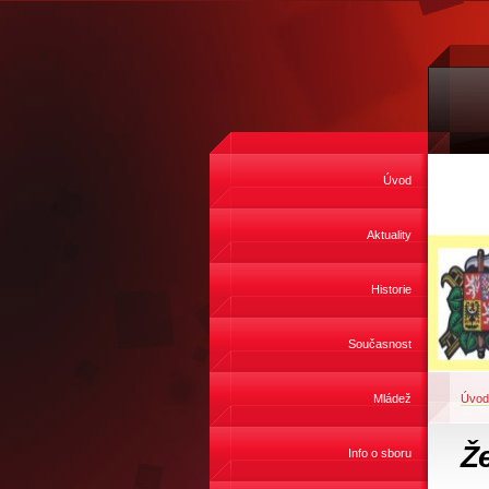
Úvod
Aktuality
Historie
Současnost
Mládež
Úvod
Že
Info o sboru