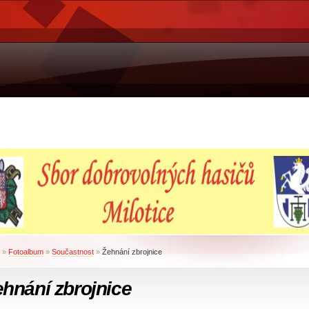
»
Fotoalbum
»
Součastnost
»
Žehnání zbrojnice
hnání zbrojnice