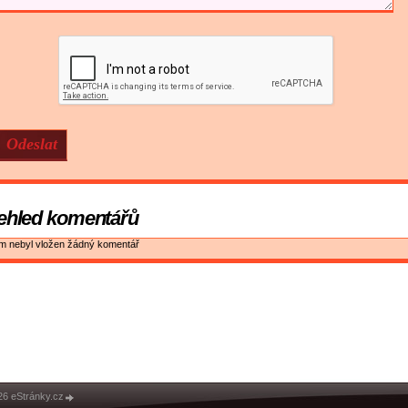
ehled komentářů
ím nebyl vložen žádný komentář
26 eStránky.cz