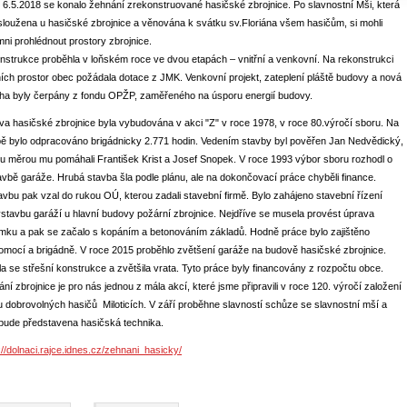
6.5.2018 se konalo žehnání zrekonstruované hasičské zbrojnice. Po slavnostní Mši, která
sloužena u hasičské zbrojnice a věnována k svátku sv.Floriána všem hasičům, si mohli
mni prohlédnout prostory zbrojnice.
strukce proběhla v loňském roce ve dvou etapách – vnitřní a venkovní. Na rekonstrukci
ních prostor obec požádala dotace z JMK. Venkovní projekt, zateplení pláště budovy a nová
cha byly čerpány z fondu OPŽP, zaměřeného na úsporu energií budovy.
a hasičské zbrojnice byla vybudována v akci "Z" v roce 1978, v roce 80.výročí sboru. Na
ě bylo odpracováno brigádnicky 2.771 hodin. Vedením stavby byl pověřen Jan Nedvědický,
u měrou mu pomáhali František Krist a Josef Snopek. V roce 1993 výbor sboru rozhodl o
avbě garáže. Hrubá stavba šla podle plánu, ale na dokončovací práce chyběli finance.
vbu pak vzal do rukou OÚ, kterou zadali stavební firmě. Bylo zahájeno stavební řízení
stavbu garáží u hlavní budovy požární zbrojnice. Nejdříve se musela provést úprava
mku a pak se začalo s kopáním a betonováním základů. Hodně práce bylo zajištěno
mocí a brigádně. V roce 2015 proběhlo zvětšení garáže na budově hasičské zbrojnice.
a se střešní konstrukce a zvětšila vrata. Tyto práce byly financovány z rozpočtu obce.
ní zbrojnice je pro nás jednou z mála akcí, které jsme připravili v roce 120. výročí založení
 dobrovolných hasičů Miloticích. V září proběhne slavností schůze se slavnostní mší a
bude představena hasičská technika.
://dolnaci.rajce.idnes.cz/zehnani_hasicky/