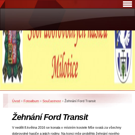
Úvod
»
Fotoalbum
»
Součastnost
»
Žehnání Ford Transit
Žehnání Ford Transit
V neděli 8.května 2016 se konala v místním kostele Mše svatá za všechny
dobrovolné hasiče a jejich rodiny. Na konci mše proběhlo žehnání nového