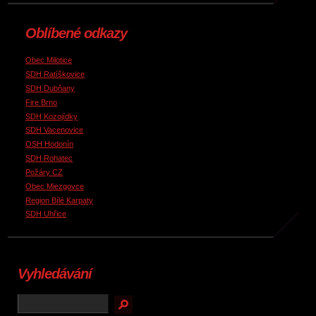
Oblíbené odkazy
Obec Milotice
SDH Ratíškovice
SDH Dubňany
Fire Brno
SDH Kozojídky
SDH Vacenovice
OSH Hodonín
SDH Rohatec
Požáry CZ
Obec Miezgovce
Region Bílé Karpaty
SDH Uhřice
Vyhledávání