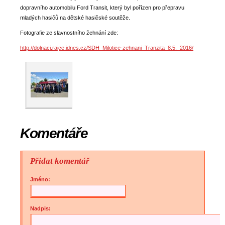
dopravního automobilu Ford Transit, který byl pořízen pro přepravu
mladých hasičů na dětské hasičské soutěže.
Fotografie ze slavnostního žehnání zde:
http://dolnaci.rajce.idnes.cz/SDH_Milotice-zehnani_Tranzita_8.5._2016/
Komentáře
Přidat komentář
Jméno:
Nadpis: