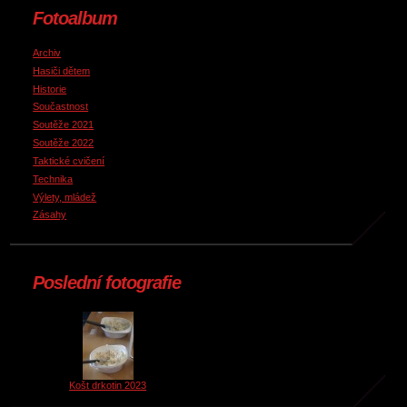
Fotoalbum
Archiv
Hasiči dětem
Historie
Součastnost
Soutěže 2021
Soutěže 2022
Taktické cvičení
Technika
Výlety, mládež
Zásahy
Poslední fotografie
Košt drkotin 2023