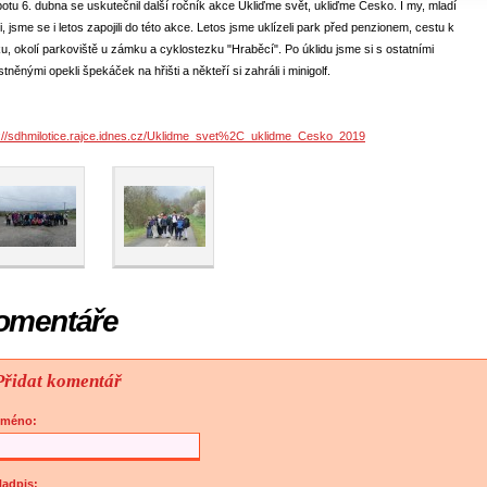
otu 6. dubna se uskutečnil další ročník akce Ukliďme svět, ukliďme Česko. I my, mladí
i, jsme se i letos zapojili do této akce. Letos jsme uklízeli park před penzionem, cestu k
, okolí parkoviště u zámku a cyklostezku "Hraběcí". Po úklidu jsme si s ostatními
tněnými opekli špekáček na hřišti a někteří si zahráli i minigolf.
s://sdhmilotice.rajce.idnes.cz/Uklidme_svet%2C_uklidme_Cesko_2019
omentáře
Přidat komentář
Jméno:
adpis: