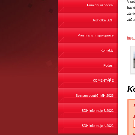
V sob
Funkční označení
hasič
zámku
zúčas
Jednotka SDH
Přeshraniční spolupráce
http
Kontakty
Počasí
KOMENTÁŘE
K
Seznam soutěží MH 2023
SDH informuje 3/2022
SDH informuje 4/2022
N