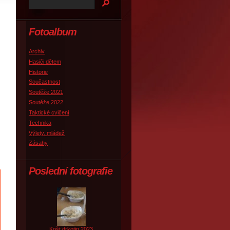
Fotoalbum
Archiv
Hasiči dětem
Historie
Součastnost
Soutěže 2021
Soutěže 2022
Taktické cvičení
Technika
Výlety, mládež
Zásahy
Poslední fotografie
Košt drkotin 2023