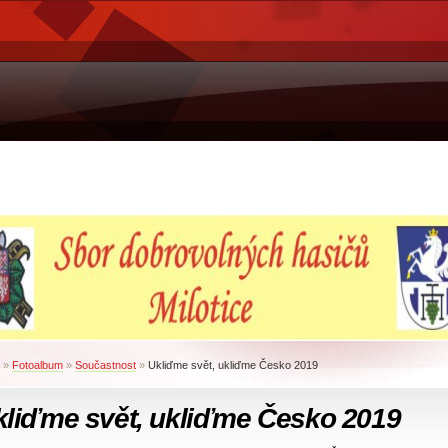
»
Fotoalbum
»
Součastnost
»
Ukliďme svět, ukliďme Česko 2019
kliďme svět, ukliďme Česko 2019