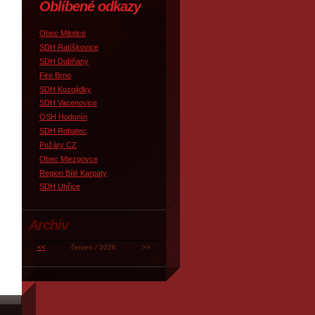
Oblíbené odkazy
Obec Milotice
SDH Ratíškovice
SDH Dubňany
Fire Brno
SDH Kozojídky
SDH Vacenovice
OSH Hodonín
SDH Rohatec
Požáry CZ
Obec Miezgovce
Region Bílé Karpaty
SDH Uhřice
Archiv
<<
červen / 2026
>>