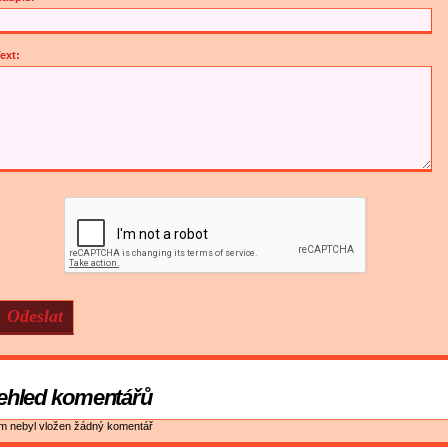
ext:
ehled komentářů
ím nebyl vložen žádný komentář