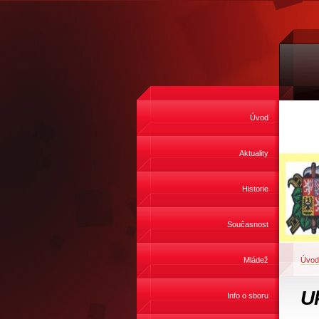
Úvod
Aktuality
Historie
Současnost
Mládež
Úvod
U
Info o sboru