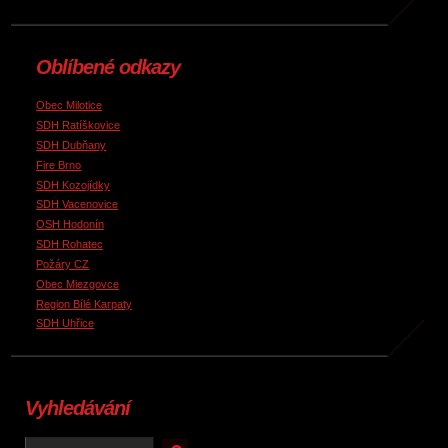
Oblíbené odkazy
Obec Milotice
SDH Ratíškovice
SDH Dubňany
Fire Brno
SDH Kozojídky
SDH Vacenovice
OSH Hodonín
SDH Rohatec
Požáry CZ
Obec Miezgovce
Region Bílé Karpaty
SDH Uhřice
Vyhledávání