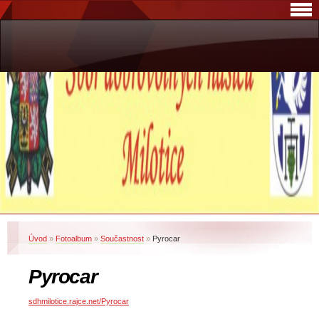
Úvod
»
Fotoalbum
»
Součastnost
»
Pyrocar
Pyrocar
sdhmilotice.rajce.net/Pyrocar