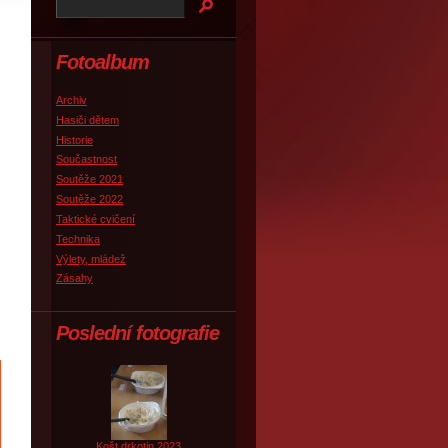
Fotoalbum
Archiv
Hasiči dětem
Historie
Součastnost
Soutěže 2021
Soutěže 2022
Taktické cvičení
Technika
Výlety, mládež
Zásahy
Poslední fotografie
Košt drkotin 2023