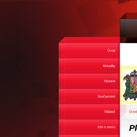
Úvod
Aktuality
Historie
Současnost
Mládež
Úvod
P
Info o sboru