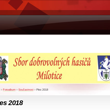
»
Fotoalbum
»
Součastnost
»
Ples 2018
les 2018