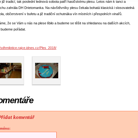
e již tradicí, tak poslední lednová sobota patří hasičskému plesu. Letos nám k tanci a
chu zahrála DH Drietomanka. Na návštěvníky plesu čekala bohatá klasická i slosovatelná
la, občerstvení v bufetu a již tradiční ochutnáka vín místních i přespolních vinařů.
me, že se Vám u nás na plese líbilo a budeme se těšit na shledanou na dalších akcích,
é budeme pořádat.
//sdhmilotice.rajce.idnes.cz/Ples_2018/
omentáře
Přidat komentář
Jméno: