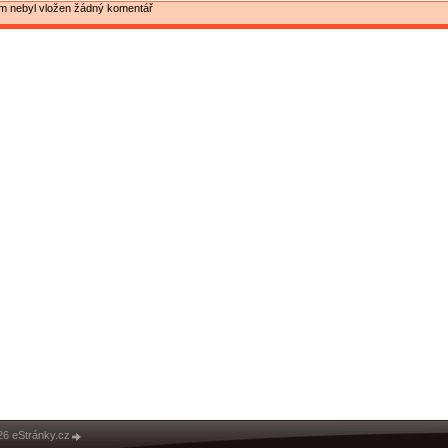
ím nebyl vložen žádný komentář
26 eStránky.cz