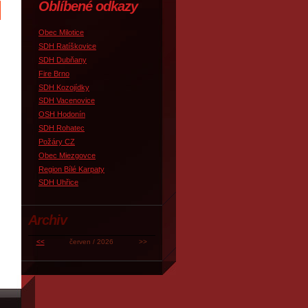
Oblíbené odkazy
Obec Milotice
SDH Ratíškovice
SDH Dubňany
Fire Brno
SDH Kozojídky
SDH Vacenovice
OSH Hodonín
SDH Rohatec
Požáry CZ
Obec Miezgovce
Region Bílé Karpaty
SDH Uhřice
Archiv
<<
červen / 2026
>>