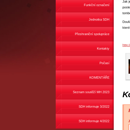
Jak j
Funkční označení
posle
tombo
Jednotka SDH
Doufá
kter
Přeshraniční spolupráce
http:
Kontakty
Počasí
KOMENTÁŘE
K
Seznam soutěží MH 2023
SDH informuje 3/2022
SDH informuje 4/2022