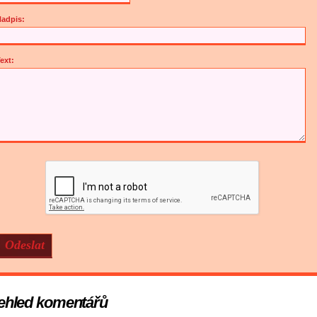
adpis:
ext:
ehled komentářů