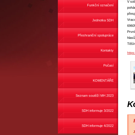
V sob
Funkční označení
pohár
přesp
Vraco
Jednotka SDH
6960
První
Přeshraniční spolupráce
hlasů
Těším
Kontakty
https
Počasí
KOMENTÁŘE
Seznam soutěží MH 2023
K
SDH informuje 3/2022
SDH informuje 4/2022