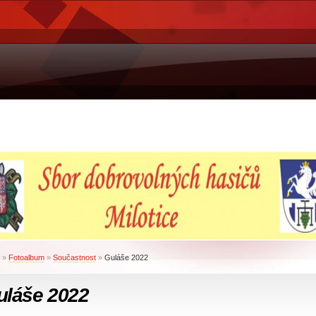
»
Fotoalbum
»
Součastnost
»
Guláše 2022
uláše 2022