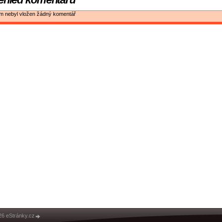
ím nebyl vložen žádný komentář
26 eStránky.cz