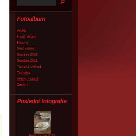
Fotoalbum
Archiv
Hasiči dětem
Historie
Součastnost
Soutěže 2021
Soutěže 2022
Taktické cvičení
Technika
Výlety, mládež
Zásahy
Poslední fotografie
Košt drkotin 2023