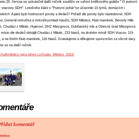
otu 25. června se uskutečnil další ročník soutěže ve vaření kotlíkového guláše " O putovní
 starosty SDH". Letošního klání o "Putovní pohár"se účastnilo 10 týmů, domácích i
olních. A jaké bylo hodnocení poroty a diváků? Pořadí dle poroty bylo následovné: SDH
v, Generál mrkvička a mrkvičky(mladí hasiči), SDH Milotice, Klub maminek, Beverly Hills
5, Chudáci z Milotic, Hujerovi, DHZ Miezgovce, Dubňanský mls a Obecný úrad Miezgovce.
 místo dle diváků obhájili Chudáci z Milotic, 233 hlasů, na druhém místě SDH Vracov, 119
, a na třetím Klub maminek, 116 hlasů. Gratulujeme a děkujeme sponzorům za věcné dary.
e se na další ročník.
://sdhmilotice.rajce.idnes.cz/Gulas_Milotice_2022/
omentáře
Přidat komentář
Jméno: