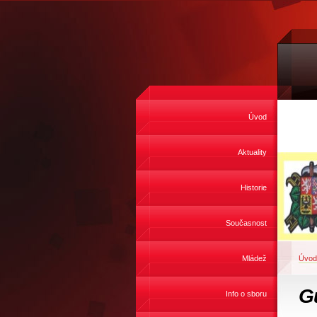
Úvod
Aktuality
Historie
Současnost
Mládež
Úvod
G
Info o sboru