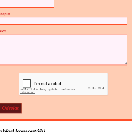
adpis:
ext:
ehled komentářů