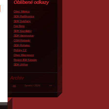
Oblíbené odkazy
Obec Milotice
SDH Ratíškovice
SDH Dubňany
Fire Brno
SDH Kozojídky
SDH Vacenovice
OSH Hodonín
SDH Rohatec
Požáry CZ
Obec Miezgovce
Region Bílé Karpaty
SDH Uhřice
Archiv
<<
červen / 2026
>>