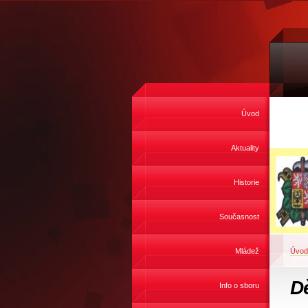
Úvod
Aktuality
Historie
Současnost
Mládež
Úvod
D
Info o sboru