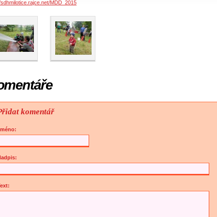
//sdhmilotice.rajce.net/MDD_2015
omentáře
Přidat komentář
Jméno:
adpis:
ext: