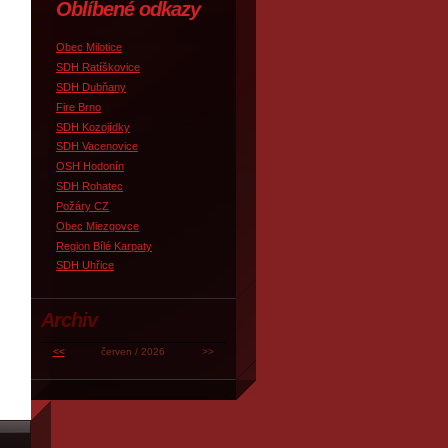
Oblíbené odkazy
Obec Milotice
SDH Ratíškovice
SDH Dubňany
Fire Brno
SDH Kozojídky
SDH Vacenovice
OSH Hodonín
SDH Rohatec
Požáry CZ
Obec Miezgovce
Region Bílé Karpaty
SDH Uhřice
Archiv
<<
červen / 2026
>>