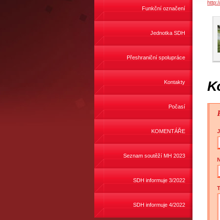
http:
Funkční označení
Jednotka SDH
Přeshraniční spolupráce
K
Kontakty
Počasí
KOMENTÁŘE
Seznam soutěží MH 2023
N
SDH informuje 3/2022
T
SDH informuje 4/2022