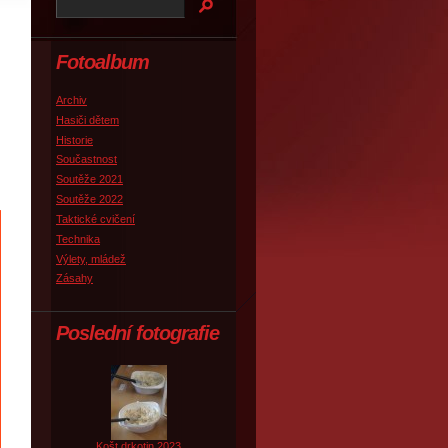
Fotoalbum
Archiv
Hasiči dětem
Historie
Součastnost
Soutěže 2021
Soutěže 2022
Taktické cvičení
Technika
Výlety, mládež
Zásahy
Poslední fotografie
Košt drkotin 2023