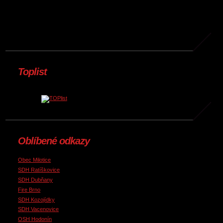
Toplist
Oblíbené odkazy
Obec Milotice
SDH Ratíškovice
SDH Dubňany
Fire Brno
SDH Kozojídky
SDH Vacenovice
OSH Hodonín