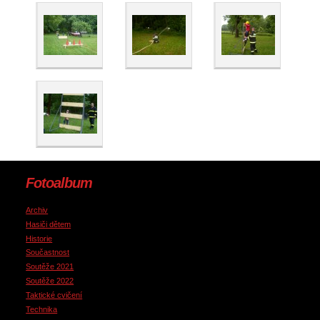
Fotoalbum
Archiv
Hasiči dětem
Historie
Součastnost
Soutěže 2021
Soutěže 2022
Taktické cvičení
Technika