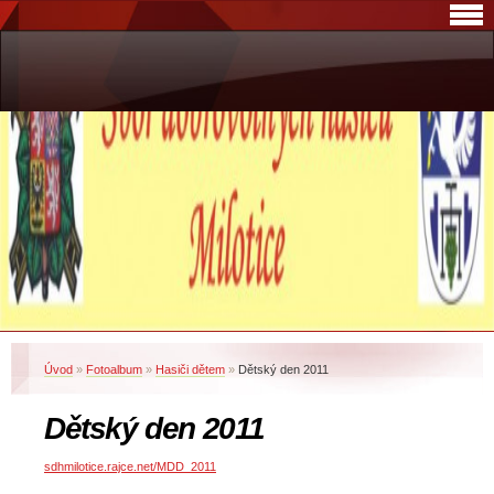
Úvod
»
Fotoalbum
»
Hasiči dětem
»
Dětský den 2011
Dětský den 2011
sdhmilotice.rajce.net/MDD_2011