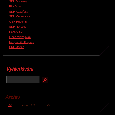
SDH Dubňany
Fire Brno
SDH Kozojídky
SDH Vacenovice
OSH Hodonín
SDH Rohatec
Požáry CZ
Obec Miezgovce
Region Bílé Karpaty
SDH Uhřice
Vyhledávání
Archiv
<<
červen / 2026
>>