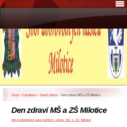
Úvod
»
Fotoalbum
»
Hasiči dětem
»
Den zdraví MŠ a ZŠ Milotice
Den zdraví MŠ a ZŠ Milotice
http://sdhmilotice.rajce.net/Den_zdravi_MS_a_ZS_Milotice