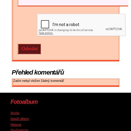
Přehled komentářů
Zatím nebyl vložen žádný komentář
Fotoalbum
Archiv
Hasiči dětem
Historie
Součastnost