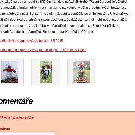
ek 1.května se na kopci za hřištěm konalo v pořadí již druhé "Pálení čarodějnic". Děti si
 zasoutěžit v hodu mobilem na cíl, slalomu na koštěti, v běhu v sedmílových botách a v
 pohákdovém pytli. Byl tam i koutek malování a soutěžilo se o Nej kostým. U jednotlivých
ží děti dostávali za odměnu malou sladkost a špekáček, který si mohli opéct na ohništi.
í bod programu, t.j. zapálení fatry s čarodějnicí, se konal o 16.45 hod. za přihlížení
mných čarodějnic a čarodějů. Budeme se na Vás těšit i příští rok.
//sdhmilotice.rajce.net/Carodejnice_1.5.2015
//dolnaci.rajce.idnes.cz/Paleni_carodejnic_1.5.2015_Milotice
omentáře
Přidat komentář
Jméno: