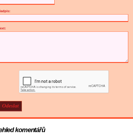
adpis:
ext:
ehled komentářů