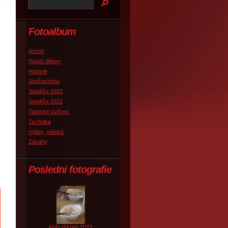
Fotoalbum
Archiv
Hasiči dětem
Historie
Součastnost
Soutěže 2021
Soutěže 2022
Taktické cvičení
Technika
Výlety, mládež
Zásahy
Poslední fotografie
Košt drkotin 2023