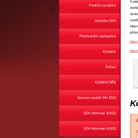
V pát
Funkční označení
mohli
skoku
soutě
Jednotka SDH
Hlavn
příto
Přeshraniční spolupráce
http:
http:
Kontakty
Počasí
KOMENTÁŘE
Seznam soutěží MH 2023
K
SDH informuje 3/2022
SDH informuje 4/2022