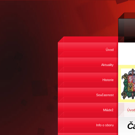
Úvod
Aktuality
Historie
Současnost
Mládež
Úvod
Č
Info o sboru