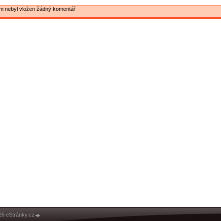
ím nebyl vložen žádný komentář
26 eStránky.cz