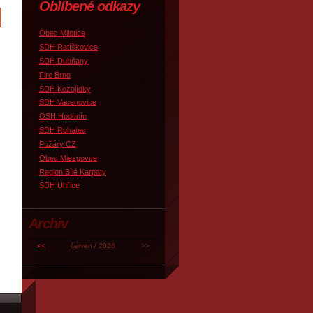
Oblíbené odkazy
Obec Milotice
SDH Ratíškovice
SDH Dubňany
Fire Brno
SDH Kozojídky
SDH Vacenovice
OSH Hodonín
SDH Rohatec
Požáry CZ
Obec Miezgovce
Region Bílé Karpaty
SDH Uhřice
Archiv
<<
červen / 2026
>>