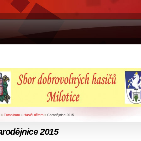
»
Fotoalbum
»
Hasiči dětem
»
Čarodějnice 2015
arodějnice 2015