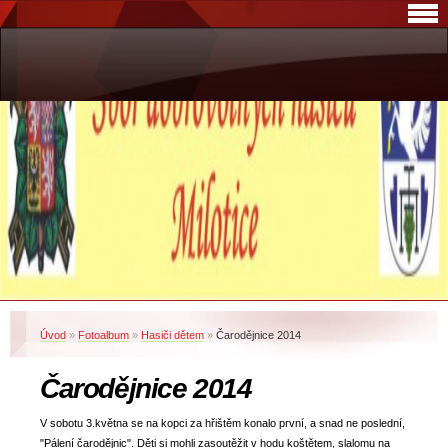
Úvod
»
Fotoalbum
»
Hasiči dětem
»
Čarodějnice 2014
Čarodějnice 2014
V sobotu 3.května se na kopci za hřištěm konalo první, a snad ne poslední,
"Pálení čarodějnic". Děti si mohli zasoutěžit v hodu koštětem, slalomu na