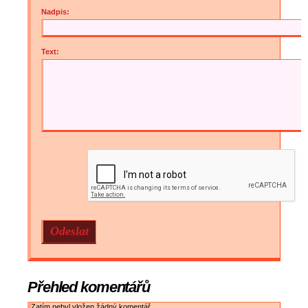
Nadpis:
Text:
Přehled komentářů
Zatím nebyl vložen žádný komentář