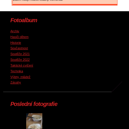
Fotoalbum
Archiv
Hasiči dětem
Historie
Součastnost
Soutěže 2021
Soutěže 2022
Taktické cvičení
Technika
Výlety, mládež
Zásahy
Poslední fotografie