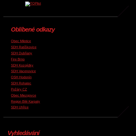
Oblíbené odkazy
Obec Milotice
SDH Ratíškovice
SDH Dubňany
Fire Brno
SDH Kozojídky
SDH Vacenovice
OSH Hodonín
SDH Rohatec
Požáry CZ
Obec Miezgovce
Region Bílé Karpaty
SDH Uhřice
Vyhledávání