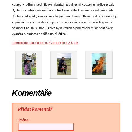
koštěti, v běhu v sedmílových botách a byli tam i kouzelné hadice a uzly.
Byl tam i koutek malování a soutěžilo se o Nej kostým. Za odměnu děti
dostali špekáček, který si mohli opéct na ohništi. Hlavní bod programu, t.j.
zapálení fatry s čarodějnicí, jsme museli z důvodu nepříznivého počasí
posunout na 16.30 hod. I když bylo větrno a pod mrakem se nám akce
vydařila a budeme se těšit na příští rok.
sdhmilotice.rajce.idnes.cz/Carodejnice_3.5.14/
Komentáře
Přidat komentář
Jméno: