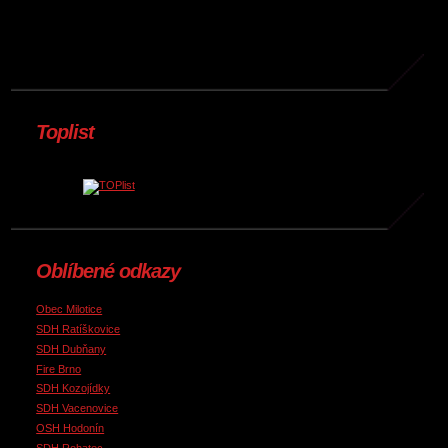
Toplist
Oblíbené odkazy
Obec Milotice
SDH Ratíškovice
SDH Dubňany
Fire Brno
SDH Kozojídky
SDH Vacenovice
OSH Hodonín
SDH Rohatec