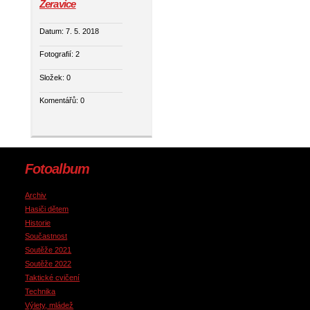
Žeravice
Datum:
7. 5. 2018
Fotografií:
2
Složek:
0
Komentářů:
0
Fotoalbum
Archiv
Hasiči dětem
Historie
Součastnost
Soutěže 2021
Soutěže 2022
Taktické cvičení
Technika
Výlety, mládež