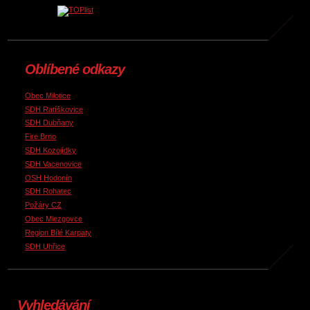
Oblíbené odkazy
Obec Milotice
SDH Ratíškovice
SDH Dubňany
Fire Brno
SDH Kozojídky
SDH Vacenovice
OSH Hodonín
SDH Rohatec
Požáry CZ
Obec Miezgovce
Region Bílé Karpaty
SDH Uhřice
Vyhledávání