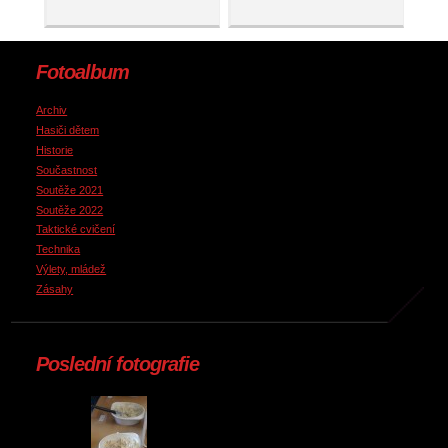
Fotoalbum
Archiv
Hasiči dětem
Historie
Součastnost
Soutěže 2021
Soutěže 2022
Taktické cvičení
Technika
Výlety, mládež
Zásahy
Poslední fotografie