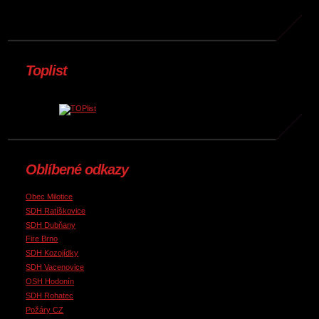
Toplist
Oblíbené odkazy
Obec Milotice
SDH Ratíškovice
SDH Dubňany
Fire Brno
SDH Kozojídky
SDH Vacenovice
OSH Hodonín
SDH Rohatec
Požáry CZ