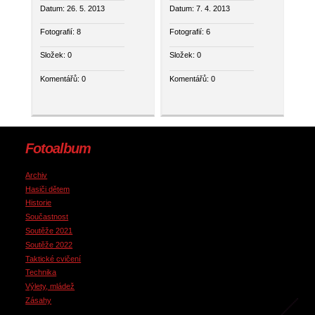
Datum:
26. 5. 2013
Datum:
7. 4. 2013
Fotografií:
8
Fotografií:
6
Složek:
0
Složek:
0
Komentářů:
0
Komentářů:
0
Fotoalbum
Archiv
Hasiči dětem
Historie
Součastnost
Soutěže 2021
Soutěže 2022
Taktické cvičení
Technika
Výlety, mládež
Zásahy