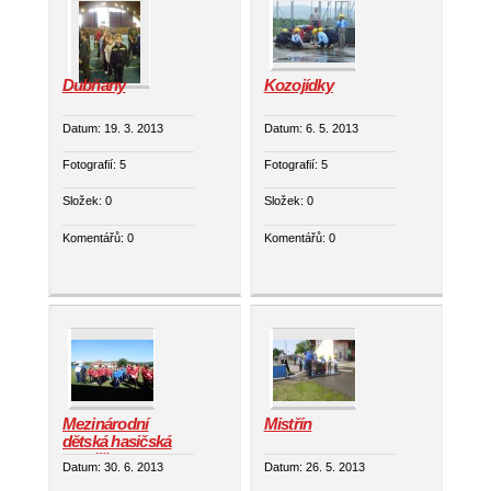
Dubňany
Kozojídky
Datum:
19. 3. 2013
Datum:
6. 5. 2013
Fotografií:
5
Fotografií:
5
Složek:
0
Složek:
0
Komentářů:
0
Komentářů:
0
Mezinárodní
Mistřín
dětská hasičská
soutěž
Datum:
30. 6. 2013
Datum:
26. 5. 2013