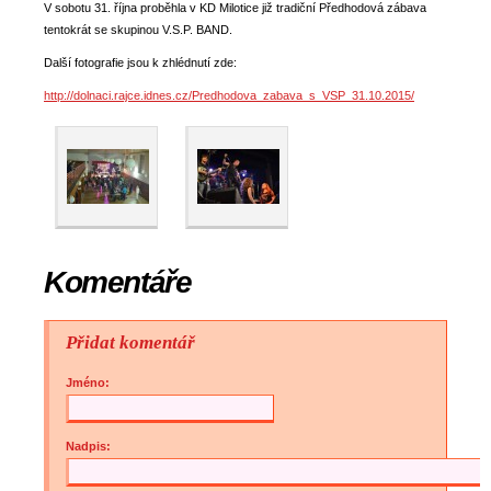
V sobotu 31. října proběhla v KD Milotice již tradiční Předhodová zábava
tentokrát se skupinou V.S.P. BAND.
Další fotografie jsou k zhlédnutí zde:
http://dolnaci.rajce.idnes.cz/Predhodova_zabava_s_VSP_31.10.2015/
Komentáře
Přidat komentář
Jméno:
Nadpis: