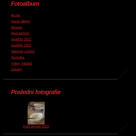
Fotoalbum
Archiv
Hasiči dětem
Historie
Součastnost
Soutěže 2021
Soutěže 2022
Taktické cvičení
Technika
Výlety, mládež
Zásahy
Poslední fotografie
Košt drkotin 2023