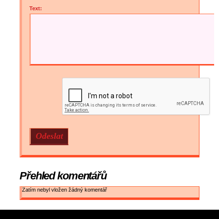
Text:
Přehled komentářů
Zatím nebyl vložen žádný komentář