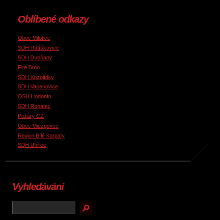
Oblíbené odkazy
Obec Milotice
SDH Ratíškovice
SDH Dubňany
Fire Brno
SDH Kozojídky
SDH Vacenovice
OSH Hodonín
SDH Rohatec
Požáry CZ
Obec Miezgovce
Region Bílé Karpaty
SDH Uhřice
Vyhledávání