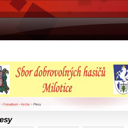
»
Fotoalbum
»
Archiv
»
Plesy
lesy