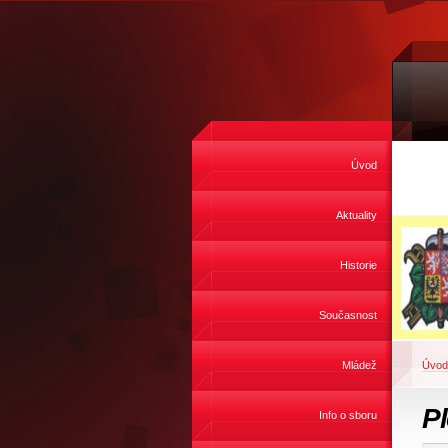
Úvod
Aktuality
Historie
Současnost
Mládež
Úvod
P
Info o sboru