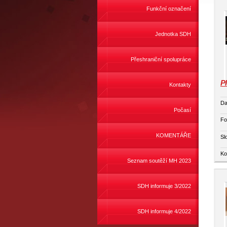
Funkční označení
Jednotka SDH
Přeshraniční spolupráce
P
Kontakty
Da
Počasí
Fo
KOMENTÁŘE
Sl
Ko
Seznam soutěží MH 2023
SDH informuje 3/2022
SDH informuje 4/2022