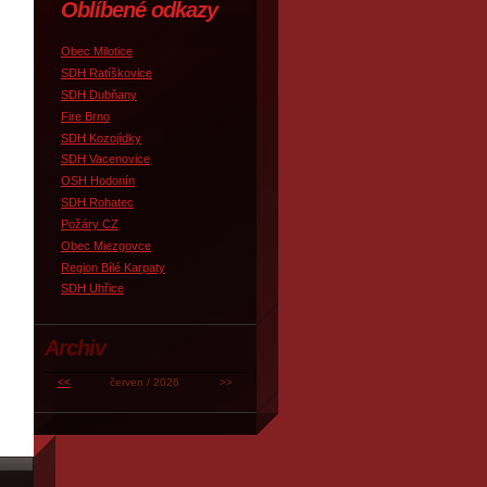
Oblíbené odkazy
Obec Milotice
SDH Ratíškovice
SDH Dubňany
Fire Brno
SDH Kozojídky
SDH Vacenovice
OSH Hodonín
SDH Rohatec
Požáry CZ
Obec Miezgovce
Region Bílé Karpaty
SDH Uhřice
Archiv
<<
červen / 2026
>>