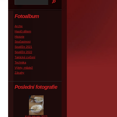
Fotoalbum
Archiv
Hasiči dětem
Historie
Součastnost
Soutěže 2021
Soutěže 2022
Taktické cvičení
Technika
Výlety, mládež
Zásahy
Poslední fotografie
Košt drkotin 2023