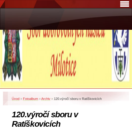
Úvod
»
Fotoalbum
»
Archiv
»
120.výročí sboru v Ratíškovicích
120.výročí sboru v
Ratíškovicích