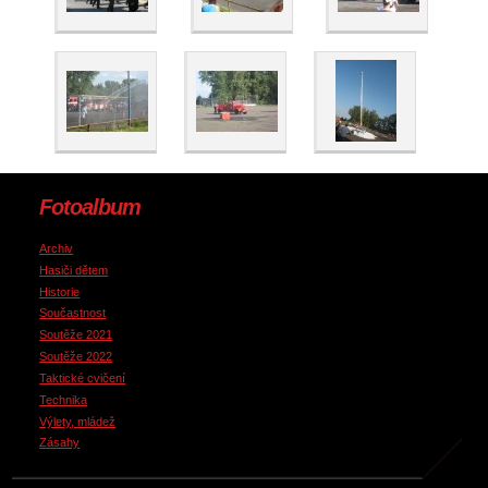
Fotoalbum
Archiv
Hasiči dětem
Historie
Součastnost
Soutěže 2021
Soutěže 2022
Taktické cvičení
Technika
Výlety, mládež
Zásahy