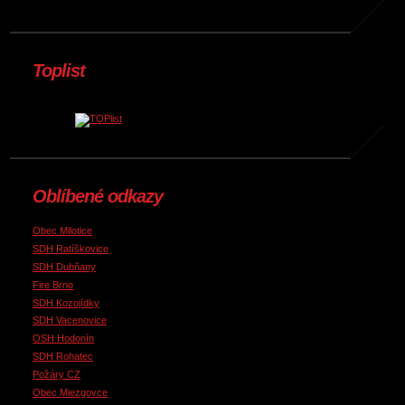
Toplist
Oblíbené odkazy
Obec Milotice
SDH Ratíškovice
SDH Dubňany
Fire Brno
SDH Kozojídky
SDH Vacenovice
OSH Hodonín
SDH Rohatec
Požáry CZ
Obec Miezgovce