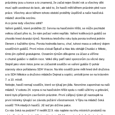
prázdniny jsou u konce a to znamená, že začal nejen školní rok a všechny děti
musí opět usednout do lavic, ale také to, že hasiči měli během prázdnin plné ruce
práce. Všechny akce během tohoto období proběhly úspěšně a naše hasičská
mládež ukončila sezónu.
A co jsme tedy všechno stihli?
Vaření gulášů, které proběhlo 22. června na hasičském hřišti, se může pochlubit
velkou účastí přes to, že nám počasí velmi nepřálo. Vaření kotlíkových gulášů se
zhostilo hned dvanáct týmů. Novinkou letošního roku byla porota tvořená jedním
členem z každého týmu. Porota hodnotila barvu, chuť, tuhost masa a celkový dojem
soutěžních gulášů. První místo získali Šipkaři a hlas lidu obhájili Chudáci z Milotic,
tímto jím zpětně gratulujeme. Ostatním týmům děkujeme za účast a věříme
v chutné guláše i v dalším roce. Velké díky patří také sponzorům za věcné dary.
Stejně jako vloni i letos jsme se zúčastnili soutěže ve vaření guláše O pohár
starosty obce pořádanou SDH Vracov. Na této soutěži jsme měli hned dvě družstva
a to SDH Milotice a družstvo mládeže Dejmal a soptíci, umístili jsme se na krásném
7. a 10. místě.
Nebojte, hasiči nemají soutěže, které se týkají jen jídla. Nesmíme zapomínat na naši
mládež. V sobotu 24. srpna si na hasičském hřišti spolu s rodiči užili hry a grilování,
které bylo příjemným završením prázdnin. První zářijový týden již nastoupili na
první tréninky týkající se závodu požární všestrannosti. V říjnu na mládež čeká
soutěž TFA mladých hasičů. Již teď jim držíme palce.
Co nás čeká na podzim? V neděli 22.9. nás najdete na trhu místních produktů na