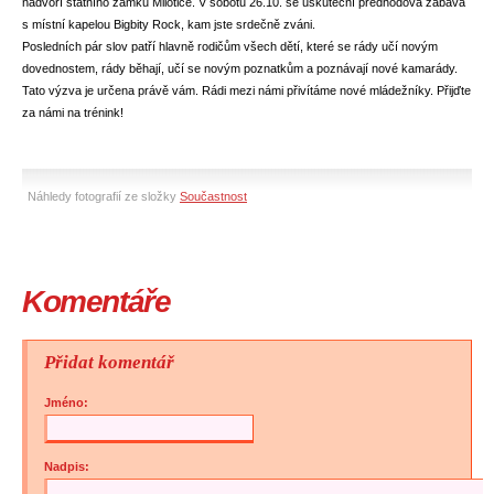
nádvoří státního zámku Milotice. V sobotu 26.10. se uskuteční předhodová zábava
s místní kapelou Bigbity Rock, kam jste srdečně zváni.
Posledních pár slov patří hlavně rodičům všech dětí, které se rády učí novým
dovednostem, rády běhají, učí se novým poznatkům a poznávají nové kamarády.
Tato výzva je určena právě vám. Rádi mezi námi přivítáme nové mládežníky. Přijďte
za námi na trénink!
Náhledy fotografií ze složky
Součastnost
Komentáře
Přidat komentář
Jméno:
Nadpis: