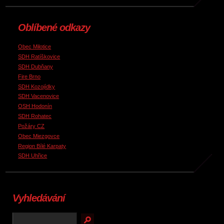
Oblíbené odkazy
Obec Milotice
SDH Ratíškovice
SDH Dubňany
Fire Brno
SDH Kozojídky
SDH Vacenovice
OSH Hodonín
SDH Rohatec
Požáry CZ
Obec Miezgovce
Region Bílé Karpaty
SDH Uhřice
Vyhledávání