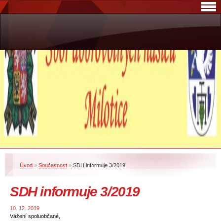
Úvod
»
Současnost
»
SDH informuje 3/2019
SDH informuje 3/2019
10. 12. 2019
Vážení spoluobčané,