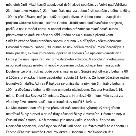
měsících činili. Mladí hasiči absolvovali dvě halové soutěže, ve Velké nad Veličkou,
23. místo, a ve Vracově, 21. místo. Dále mají za sebou čtyři soutěže v běhu na 60 a
100m s překážkami, což je soutěž pro jednotlivce. V dubnu jsme se zapojili do
projektu Ukliďme Milotice, ukliďme Česko. Uklidili jsme okolí hasičské zbrojnice,
parčík a tzv. Hraběcí cestu. V období letních prázdnin se mladí hasiči budou
připravovat na další ze série soutěží v běhu na 60 a 100m s překážkami.
Sběr železného šrotu proběhl v sobotu 2.dubna. Za příspěvek všem děkujeme.
Poslední dubnovou sobotu, 30. dubna se uskutečnilo tradiční Pálení čarodějnic s
hrami pro děti, skákacím hradem, opékáním špekáčků a upálením čarodějnice.
Letos jsme měli i spestření ve formě dětského kolotoče. V sobotu 7. května jsme
uspořádali soutěž mladých hasičů v požárním útoku, bohužel bez naší účasti.
Doufáme, že příští rok už bude opět s naší účastí. Soutěž jednotlivců v běhu na 60
a 100m s překážkami jsme uspořádali sobotu 21. května. Za hojné účasti se našim
jednotlivcům dařilo, Adnrea Řiháková se umístnila na pěkném 3. místě v běhu na
100m a děvčata v běhu na 60m se umístnila následovně: Zuzana Horáková 16.
místo, Dominika Sovová 20. místo a Zuzana Kremlová 40, místo. Mše svatá za
všechny živé i mrtvé hasiče se uskutečnila v neděli 8. května.
Na Mezinárodní den dětí jsme předvedli naši techniku, výstroj i výzbroj dětem
mateřské školy a první a druhé třídy základní školy v Miloticích. Dětem se nejvíc
líbilo stříkání s vodou. Naši techniku jste mohli vidět i v neděli 5. června na
Rodinném odpoledni, které bylo součástí Dnů obce. Družstvo mužů se v sobotu 11.
června účastnilo soutěže Grad Prix okresu Hodonín v Ratíškovicích již s