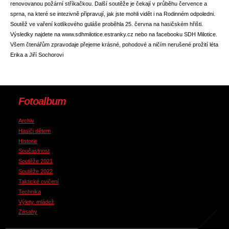
renovovanou požární stříkačkou. Další soutěže je čekají v průběhu července a
sprna, na které se intezivně připravují, jak jste mohli vidět i na Rodinném odpoledni.
Soutěž ve vaření kotlíkového guláše proběhla 25. června na hasičském hřišti.
Výsledky najdete na www.sdhmilotice.estranky.cz nebo na facebooku SDH Milotice.
Všem čtenářům zpravodaje přejeme krásné, pohodové a ničím nerušené prožití léta
Erika a Jiří Sochorovi
Fotoalbum
Archiv
Hasiči dětem
Historie
Součastnost
Soutěže 2021
Soutěže 2022
Taktické cvičení
Technika
Výlety, mládež
Zásahy