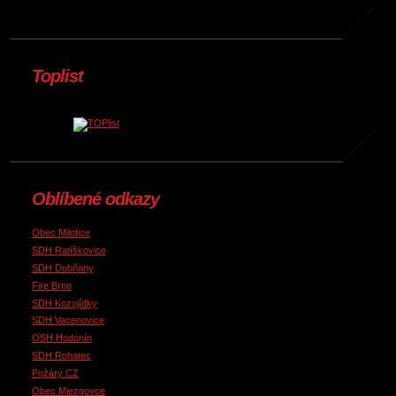
Toplist
Oblíbené odkazy
Obec Milotice
SDH Ratíškovice
SDH Dubňany
Fire Brno
SDH Kozojídky
SDH Vacenovice
OSH Hodonín
SDH Rohatec
Požáry CZ
Obec Miezgovce