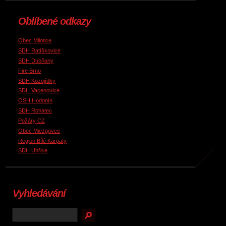
Oblíbené odkazy
Obec Milotice
SDH Ratíškovice
SDH Dubňany
Fire Brno
SDH Kozojídky
SDH Vacenovice
OSH Hodonín
SDH Rohatec
Požáry CZ
Obec Miezgovce
Region Bílé Karpaty
SDH Uhřice
Vyhledávání