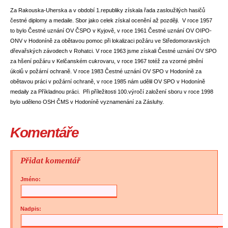
Za Rakouska-Uherska a v období 1.republiky získala řada zasloužilých hasičů
čestné diplomy a medaile. Sbor jako celek získal ocenění až později. V roce 1957
to bylo Čestné uznání OV ČSPO v Kyjově, v roce 1961 Čestné uznání OV OIPO-
ONV v Hodoníně za obětavou pomoc při lokalizaci požáru ve Středomoravských
dřevařských závodech v Rohatci. V roce 1963 jsme získali Čestné uznání OV SPO
za hšení požáru v Kelčanském cukrovaru, v roce 1967 totéž za vzorné plnění
úkolů v požární ochraně. V roce 1983 Čestné uznání OV SPO v Hodoníně za
obětavou práci v požární ochraně, v roce 1985 nám udělil OV SPO v Hodoníně
medaily za Příkladnou práci. Při příležitosti 100.výročí založení sboru v roce 1998
bylo uděleno OSH ČMS v Hodoníně vyznamenání za Zásluhy.
Komentáře
Přidat komentář
Jméno:
Nadpis: