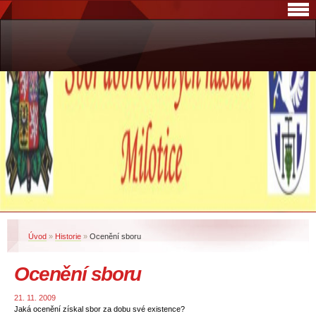
Úvod
»
Historie
»
Ocenění sboru
Ocenění sboru
21. 11. 2009
Jaká ocenění získal sbor za dobu své existence?